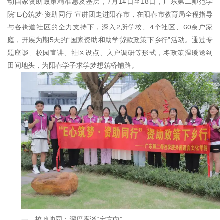
动国家资助政策精准惠及基层，7月14日至18日，广东第二师范学
院“E心筑梦·资助同行”宣讲团走进阳春市，在阳春市教育局全程指导
与各街道社区的全力支持下，深入2所学校、4个社区、60余户家
庭，开展为期5天的“国家资助和助学贷款政策下乡行”活动。通过专
题座谈、校园宣讲、社区设点、入户调研等形式，将政策温暖送到
田间地头，为阳春学子求学梦想筑桥铺路。
一、校地协同：深度座谈“定方向”