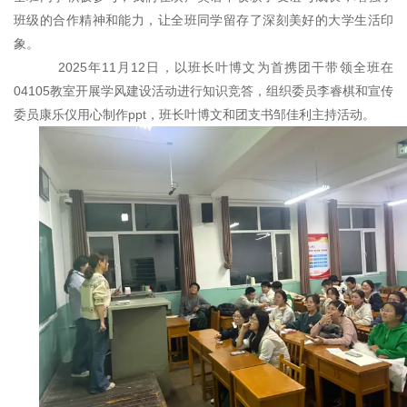
班级的合作精神和能力，让全班同学留存了深刻美好的大学生活印
象。
2025年11月12日，以班长叶博文为首携团干带领全班在
04105教室开展学风建设活动进行知识竞答，组织委员李睿棋和宣传
委员康乐仪用心制作ppt，班长叶博文和团支书邹佳利主持活动。