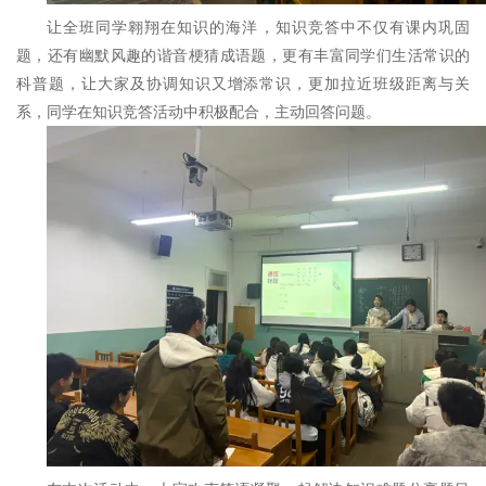
让全班同学翱翔在知识的海洋，知识竞答中不仅有课内巩固
题，还有幽默风趣的谐音梗猜成语题，更有丰富同学们生活常识的
科普题，让大家及协调知识又增添常识，更加拉近班级距离与关
系，同学在知识竞答活动中积极配合，主动回答问题。