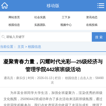
移动版
网站首页
社会实践
三下乡
资讯动态
校园信息
实践团队
视频中心
在线投稿
当前位置：
主页
>
校园信息
凝聚青春力量，闪耀时代光彩—25级经济与
管理学院442班班级活动
通讯员：康乐仪 | 时间：2026-01-13 | 栏目：
校园信息
| 点击人次：
58490
次
为丰富全班同学大学生活，加强全班凝聚力，渲染优秀的班级
文化氛围，25090442班成功举办了多次活动来活跃班级氛围，通过
全班同学积极参与，我们在欢声笑语中收获了友谊与成长，增强了