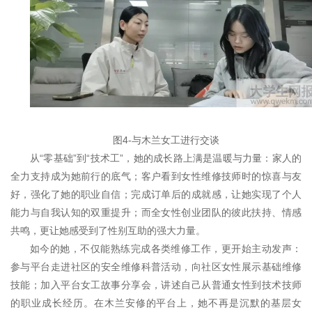
图4-与木兰女工进行交谈
从“零基础”到“技术工”，她的成长路上满是温暖与力量：家人的
全力支持成为她前行的底气；客户看到女性维修技师时的惊喜与友
好，强化了她的职业自信；完成订单后的成就感，让她实现了个人
能力与自我认知的双重提升；而全女性创业团队的彼此扶持、情感
共鸣，更让她感受到了性别互助的强大力量。
如今的她，不仅能熟练完成各类维修工作，更开始主动发声：
参与平台走进社区的安全维修科普活动，向社区女性展示基础维修
技能；加入平台女工故事分享会，讲述自己从普通女性到技术技师
的职业成长经历。在木兰安修的平台上，她不再是沉默的基层女