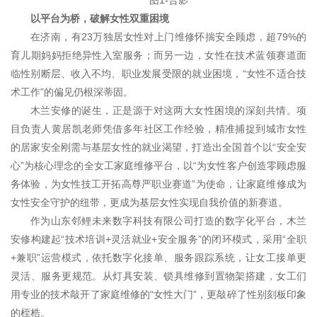
以平台为桥，破解女性双重困境
在济南，有23万独居女性对上门维修怀揣安全顾虑，超79%的
育儿期妈妈拒绝异性入室服务；而另一边，女性在技术蓝领赛道面
临性别断层、收入不均、职业发展受限的就业困境，“女性不适合技
术工作”的偏见仍根深蒂固。
木兰安修的诞生，正是源于对这两大女性困境的深刻共情。项
目负责人黄居凯老师凭借多年社区工作经验，精准捕捉到城市女性
的居家安全刚需与基层女性的就业渴望，打造出全国首个以“安全安
心”为核心理念的全女工家庭维修平台，以“为女性客户创造零顾虑服
务体验，为女性技工开拓高尊严职业赛道”为使命，让家庭维修成为
女性安全守护的纽带，更成为基层女性实现自我价值的新赛道。
作为山东邻鲤未来数字科技有限公司打造的数字化平台，木兰
安修构建起“技术培训+灵活就业+安全服务”的闭环模式，采用“全职
+兼职”运营模式，依托数字化接单、服务跟踪系统，让女工接单更
灵活、服务更规范。从灯具安装、锁具维修到置物架搭建，女工们
用专业的技术敲开了家庭维修的“女性大门”，更敲碎了性别刻板印象
的桎梏。