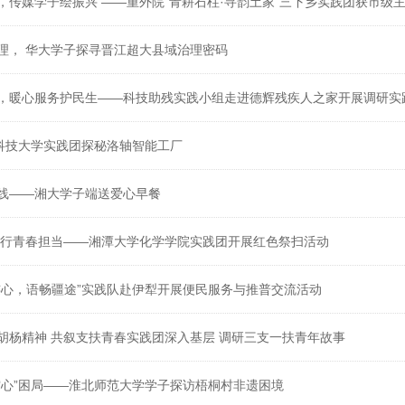
，传媒学子绘振兴 ——重外院“青耕石柱·寻韵土家”三下乡实践团获市级
理， 华大学子探寻晋江超大县域治理密码
，暖心服务护民生——科技助残实践小组走进德辉残疾人之家开展调研实
南科技大学实践团探秘洛轴智能工厂
线——湘大学子端送爱心早餐
践行青春担当——湘潭大学化学学院实践团开展红色祭扫活动
连心，语畅疆途”实践队赴伊犁开展便民服务与推普交流活动
胡杨精神 共叙支扶青春实践团深入基层 调研三支一扶青年故事
空心”困局——淮北师范大学学子探访梧桐村非遗困境