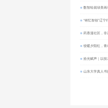
数智绘就绿美画
“铸忆智创”辽宁
药香漫社区，非
饺暖夕阳红，青
拾光赋声｜以技
山东大学真人书