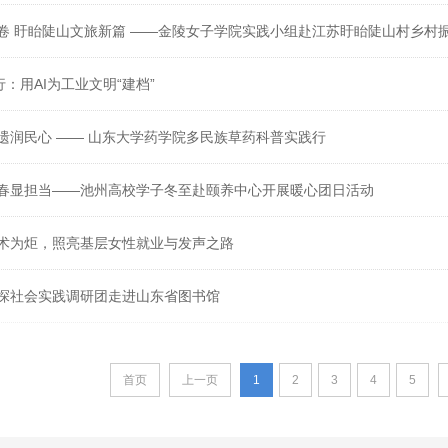
卷 盱眙陡山文旅新篇 ——金陵女子学院实践小组赴江苏盱眙陡山村乡村
行：用AI为工业文明“建档”
遗润民心 —— 山东大学药学院多民族草药科普实践行
春显担当——池州高校学子冬至赴颐养中心开展暖心团日活动
术为炬，照亮基层女性就业与发声之路
探社会实践调研团走进山东省图书馆
首页
上一页
1
2
3
4
5