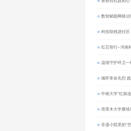
青耕石柱践初心
数智赋能网格治
科技助残进社区
红芯智行--河
温情守护环卫一
缅怀革命先烈 
中南大学“红脉
塔里木大学赓续
非遗小院里的“